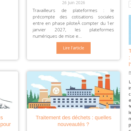
26 Juin 2026
Travailleurs de plateformes : le
précompte des cotisations sociales
entre en phase piloteÀ compter du 1er
janvier 2027, les plateformes
numériques de mise e...
Lire l'article
:
l
L
i
c
e
%
l
ns
Traitement des déchets : quelles
m
 pour
nouveautés ?
p
s