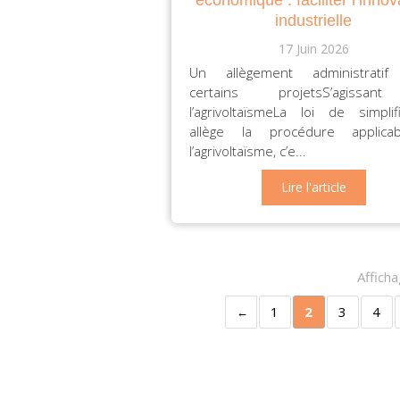
industrielle
17 Juin 2026
Un allègement administratif
certains projetsS’agissa
l’agrivoltaïsmeLa loi de simplifi
allège la procédure applica
l’agrivoltaïsme, c’e...
Lire l'article
Affich
1
2
3
4