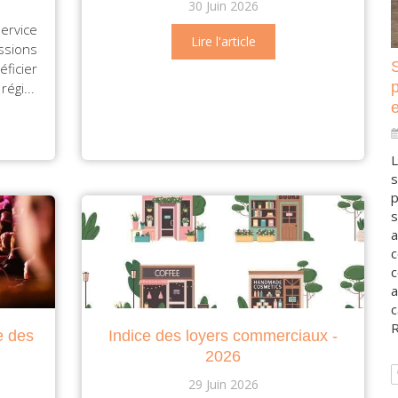
30 Juin 2026
ervice
Lire l'article
ssions
ficier
égi...
e
L
s
p
s
a
c
c
a
c
R
e des
Indice des loyers commerciaux -
2026
29 Juin 2026