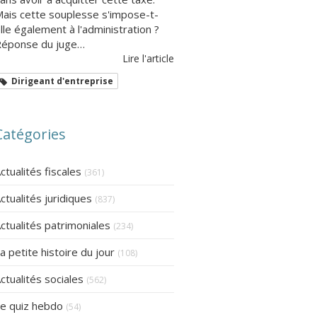
ais cette souplesse s'impose-t-
lle également à l'administration ?
éponse du juge…
Lire l'article
Dirigeant d'entreprise
Catégories
ctualités fiscales
(361)
ctualités juridiques
(837)
ctualités patrimoniales
(234)
a petite histoire du jour
(108)
ctualités sociales
(562)
e quiz hebdo
(54)