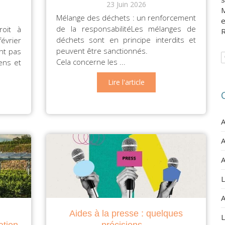
23 Juin 2026
M
Mélange des déchets : un renforcement
e
de la responsabilitéLes mélanges de
roit à
R
déchets sont en principe interdits et
évrier
peuvent être sanctionnés.
nt pas
Cela concerne les ...
ens et
Lire l'article
A
A
A
L
A
Aides à la presse : quelques
L
ation
précisions…