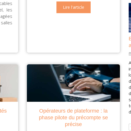
icables
Lire l'article
l, les
nagées
salles
A
i
l
d
d
d
s
t
tés
Opérateurs de plateforme : la
d
phase pilote du précompte se
précise