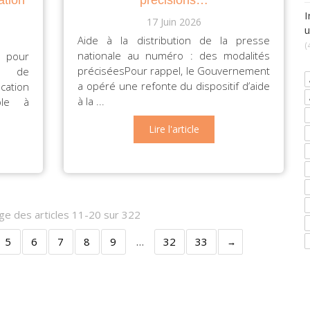
I
17 Juin 2026
u
Aide à la distribution de la presse
(
nationale au numéro : des modalités
 pour
préciséesPour rappel, le Gouvernement
nt de
a opéré une refonte du dispositif d’aide
cation
à la ...
ble à
Lire l'article
age des articles 11-20 sur 322
5
6
7
8
9
…
32
33