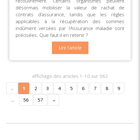
recouvrement. Certains organismes peuvent
désormais mobiliser la valeur de rachat de
contrats d’assurance, tandis que les règles
applicables à la récupération des sommes
indûment versées par l’Assurance maladie sont
précisées. Que faut-il en retenir ?
Lire l'article
Affichage des articles 1-10 sur 562
1
2
3
4
5
6
7
8
9
…
56
57