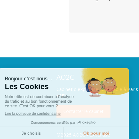
AO2C
Cabinet d'expertise comptable à Paris
ASF)
Contacter le cabinet
©2025 AO2C - Expertise