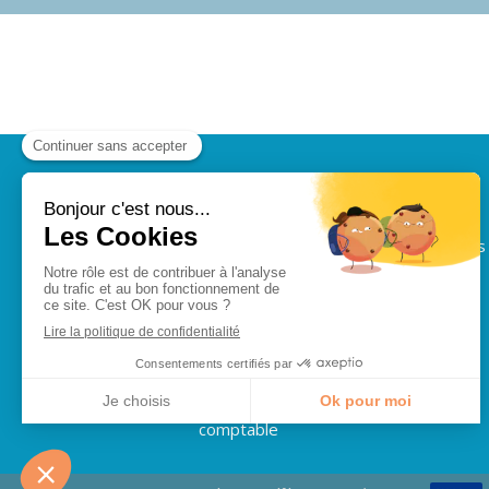
AO2C
Cabinet d'expertise comptable à Paris
ASF)
Contacter le cabinet
©2025 AO2C - Expertise
comptable