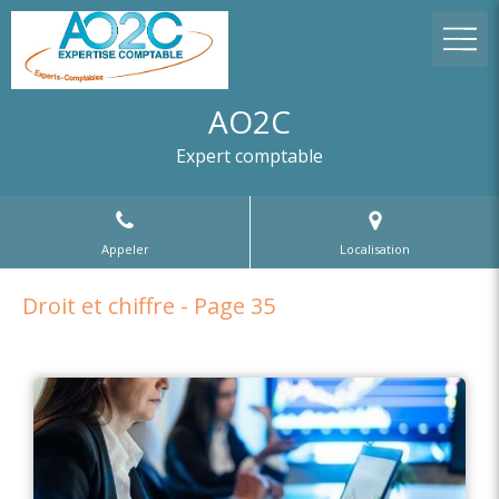
AO2C
Expert comptable
Appeler
Localisation
Droit et chiffre - Page 35