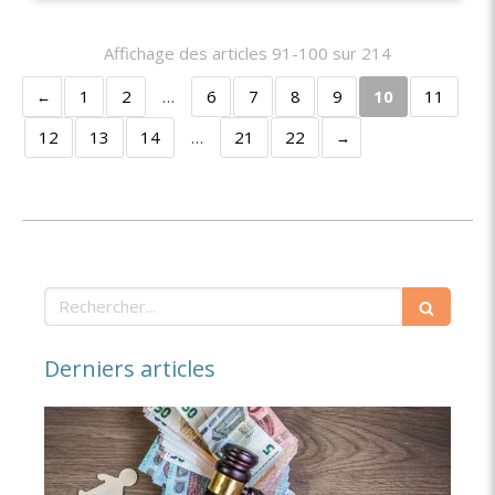
Affichage des articles 91-100 sur 214
1
2
…
6
7
8
9
10
11
12
13
14
…
21
22
Rechercher
Derniers articles