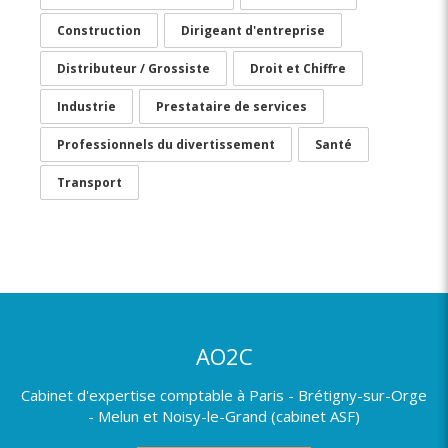
Construction
Dirigeant d'entreprise
Distributeur / Grossiste
Droit et Chiffre
Industrie
Prestataire de services
Professionnels du divertissement
Santé
Transport
AO2C
Cabinet d'expertise comptable à Paris - Brétigny-sur-Orge
- Melun et Noisy-le-Grand (cabinet ASF)