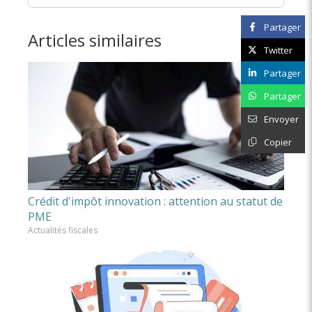
Partager
Articles similaires
Twitter
Partager
Partager
Envoyer
Copier
Crédit d'impôt innovation : attention au statut de
PME
Actualités fiscales