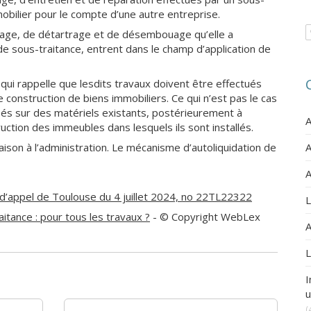
mobilier pour le compte d’une autre entreprise.
oyage, de détartrage et de désembouage qu’elle a
de sous-traitance, entrent dans le champ d’application de
n qui rappelle que lesdits travaux doivent être effectués
construction de biens immobiliers. Ce qui n’est pas le cas
lisés sur des matériels existants, postérieurement à
A
ction des immeubles dans lesquels ils sont installés.
aison à l’administration. Le mécanisme d’autoliquidation de
A
A
e d’appel de Toulouse du 4 juillet 2024, no 22TL22322
L
aitance : pour tous les travaux ?
- © Copyright WebLex
A
L
I
u
(