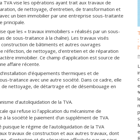
a TVA vise les opérations ayant trait aux travaux de
aration, de nettoyage, d’entretien, de transformation et
 avec un bien immobilier par une entreprise sous-traitante
 principale.
ise que les « travaux immobiliers » réalisés par un sous-
cas de sous-traitance à la chaîne). Les travaux visés
:
 construction de bâtiments et autres ouvrages
l
de réfection, de nettoyage, d'entretien et de réparation
ractère immobilier. Ce champ d’application est source de
ne affaire récente.
L
i
 d’installation d’équipements thermiques et de
c
sous-traitance avec une autre société. Dans ce cadre, elle
e
ux de nettoyage, de détartrage et de désembouage en
%
l
nisme d’autoliquidation de la TVA.
m
iscale qui refuse ici l’application du mécanisme de
p
ame à la société le paiement d’un supplément de TVA.
s
M
té puisque le régime de l'autoliquidation de la TVA
e
 aux travaux de construction et aux autres travaux, dont
R
age, d'entretien et de réparation effectués par un sous-