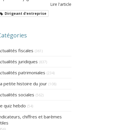
Lire l'article
Dirigeant d'entreprise
Catégories
ctualités fiscales
(361)
ctualités juridiques
(837)
ctualités patrimoniales
(234)
a petite histoire du jour
(108)
ctualités sociales
(562)
e quiz hebdo
(54)
ndicateurs, chiffres et barèmes
tiles
456)