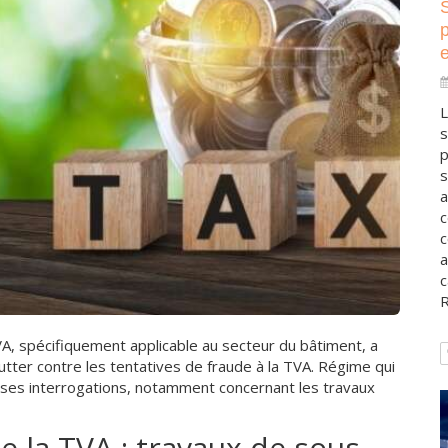
e
L
s
p
s
a
c
c
a
c
R
VA, spécifiquement applicable au secteur du bâtiment, a
tter contre les tentatives de fraude à la TVA. Régime qui
ses interrogations, notamment concernant les travaux
e la TVA : travaux de sous-