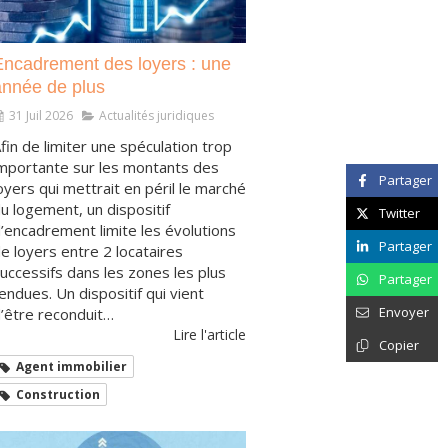
Encadrement des loyers : une
année de plus
31 Juil 2026
Actualités juridiques
fin de limiter une spéculation trop
mportante sur les montants des
Partager
oyers qui mettrait en péril le marché
u logement, un dispositif
Twitter
’encadrement limite les évolutions
Partager
e loyers entre 2 locataires
uccessifs dans les zones les plus
Partager
endues. Un dispositif qui vient
Envoyer
’être reconduit…
Lire l'article
Copier
Agent immobilier
Construction