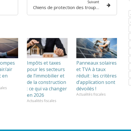
Suivant
Chiens de protection des troupeaux : du nouveau !
 pompes
Impôts et taxes
Panneaux solaires
ir/air
pour les secteurs
et TVA à taux
t en
de l’immobilier et
réduit : les critères
de la construction
d’application sont
cales
: ce qui va changer
dévoilés !
en 2026
Actualités fiscales
Actualités fiscales