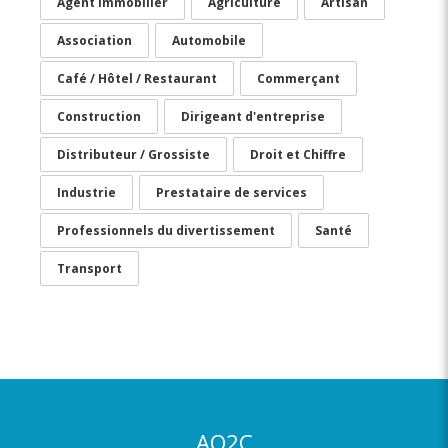
Agent immobilier
Agriculture
Artisan
Association
Automobile
Café / Hôtel / Restaurant
Commerçant
Construction
Dirigeant d'entreprise
Distributeur / Grossiste
Droit et Chiffre
Industrie
Prestataire de services
Professionnels du divertissement
Santé
Transport
AO2C