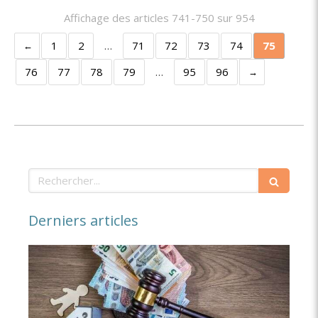
Affichage des articles 741-750 sur 954
1
2
…
71
72
73
74
75
76
77
78
79
…
95
96
Rechercher
Derniers articles